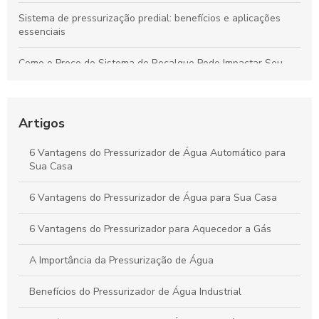
Sistema de pressurização predial: benefícios e aplicações
essenciais
Como o Preço do Sistema de Recalque Pode Impactar Seu
Projeto
Como garantir a eficiência na Manutenção de sistemas de
recalque inteligente
Artigos
Como Encontrar Assistência Técnica em Sistemas de
6 Vantagens do Pressurizador de Água Automático para
Recalque em SP com Qualidade
Sua Casa
Como Escolher a Melhor Assistência Técnica em Sistemas de
6 Vantagens do Pressurizador de Água para Sua Casa
Recalque
6 Vantagens do Pressurizador para Aquecedor a Gás
A Importância da Pressurização de Água
Benefícios do Pressurizador de Água Industrial