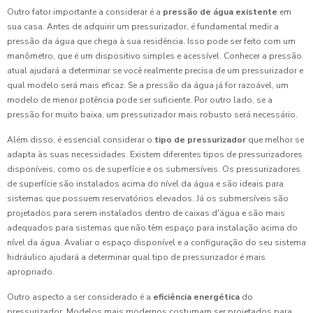
Outro fator importante a considerar é a
pressão de água existente
em
sua casa. Antes de adquirir um pressurizador, é fundamental medir a
pressão da água que chega à sua residência. Isso pode ser feito com um
manômetro, que é um dispositivo simples e acessível. Conhecer a pressão
atual ajudará a determinar se você realmente precisa de um pressurizador e
qual modelo será mais eficaz. Se a pressão da água já for razoável, um
modelo de menor potência pode ser suficiente. Por outro lado, se a
pressão for muito baixa, um pressurizador mais robusto será necessário.
Além disso, é essencial considerar o
tipo de pressurizador
que melhor se
adapta às suas necessidades. Existem diferentes tipos de pressurizadores
disponíveis, como os de superfície e os submersíveis. Os pressurizadores
de superfície são instalados acima do nível da água e são ideais para
sistemas que possuem reservatórios elevados. Já os submersíveis são
projetados para serem instalados dentro de caixas d'água e são mais
adequados para sistemas que não têm espaço para instalação acima do
nível da água. Avaliar o espaço disponível e a configuração do seu sistema
hidráulico ajudará a determinar qual tipo de pressurizador é mais
apropriado.
Outro aspecto a ser considerado é a
eficiência energética
do
pressurizador. Modelos mais modernos costumam ser projetados para