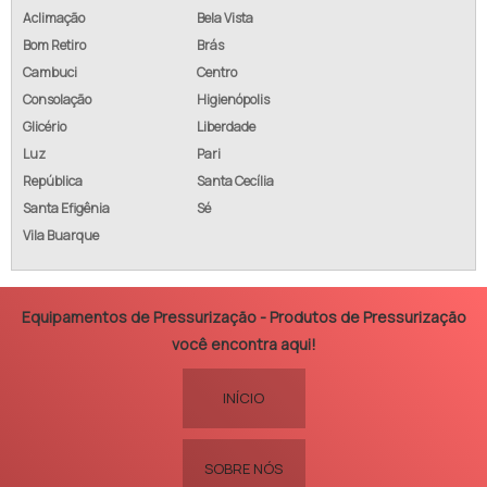
Aclimação
Bela Vista
Bom Retiro
Brás
Cambuci
Centro
Consolação
Higienópolis
Glicério
Liberdade
Luz
Pari
República
Santa Cecília
Santa Efigênia
Sé
Vila Buarque
Equipamentos de Pressurização - Produtos de Pressurização
você encontra aqui!
INÍCIO
SOBRE NÓS