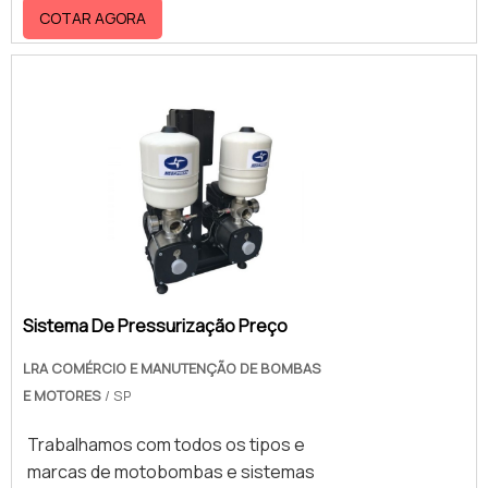
COTAR AGORA
multiestágio, pressurizadoras e de
piscina
Sistema De Pressurização Preço
LRA COMÉRCIO E MANUTENÇÃO DE BOMBAS
E MOTORES
/ SP
Trabalhamos com todos os tipos e
marcas de motobombas e sistemas