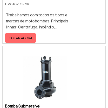
E MOTORES
/ SP
Trabalhamos com todos os tipos e
marcas de motobombas. Principais
linhas: Centrífuga, incêndio,
Submersíveis, Monoestágio,
COTAR AGORA
multiestágio, pressurizadoras e de
piscina
Bomba Submersível