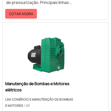
de pressurização. Principais linhas:
Centrífuga, incêndio, Submersíveis,
COTAR AGORA
Monoestágio, multiestágio,
pressurizadoras e de piscina
Manutenção de Bombas e Motores
elétricos
LRA COMÉRCIO E MANUTENÇÃO DE BOMBAS
E MOTORES
/ SP