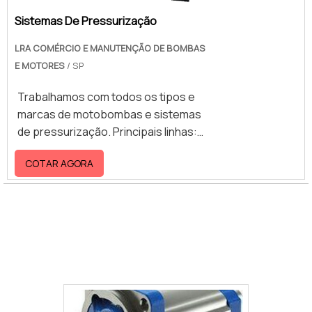
eficiente. Preço super competitivo
Sistemas De Pressurização
LRA COMÉRCIO E MANUTENÇÃO DE BOMBAS
E MOTORES
/ SP
Trabalhamos com todos os tipos e
marcas de motobombas e sistemas
de pressurização. Principais linhas:
Centrífuga, incêndio, Submersíveis,
COTAR AGORA
Monoestágio, multiestágio,
pressurizadoras e de piscina
Galeria de Imagens Ilustrativas referente a
bomba hidráulica para prensa