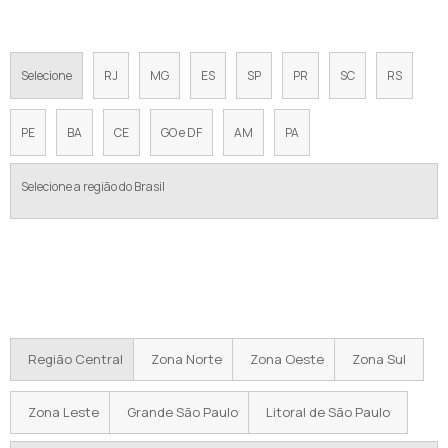
prensa:
Selecione
RJ
MG
ES
SP
PR
SC
RS
PE
BA
CE
GO e DF
AM
PA
Selecione a região do Brasil
Regiões onde a Equipamentos de
Pressurização atende bomba hidráulica para
prensa:
Região Central
Zona Norte
Zona Oeste
Zona Sul
Zona Leste
Grande São Paulo
Litoral de São Paulo