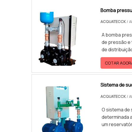
Bomba pressu
ACQUATECCK
/ A
A bomba press
de pressão e 
de distribuiç
individuais d
COTAR AGOR
intermédio de
com uma tecno
.Qualificaçõe
Sistema de su
ACQUATECCK
/ A
O sistema de s
determinada a
um reservatór
meios mecâni