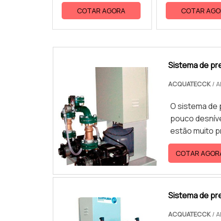
COTAR AGORA
COTAR AGO
Sistema de pr
ACQUATECCK
/ 
O sistema de 
pouco desníve
estão muito 
pressão para 
COTAR AGOR
ascendentes).
eficiente em 
v...
Sistema de pr
ACQUATECCK
/ 