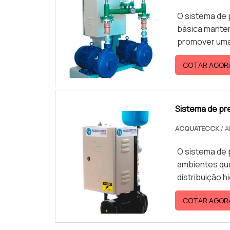
O sistema de 
básica manter
promover uma 
Ele performa 
COTAR AGOR
transporte de
Pontos positi
Sistema de pr
ACQUATECCK
/ 
O sistema de 
ambientes que
distribuição 
encontram pró
COTAR AGOR
modelos compa
para instalaç