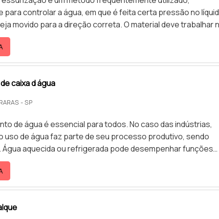
 para controlar a água, em que é feita certa pressão no líqui
do para a direção correta. O material deve trabalhar na
rreta, visando manter a pressão constante através do ajuste
A
 rotação da bomba, que faz com que, quando a vazão de
uzida, a bomba hidráulica desligue automaticamente, como
Montagem correta da bomba de pressurizaçãoO produto pod
de caixa d água
RARAS - SP
to de água é essencial para todos. No caso das indústrias,
o uso de água faz parte de seu processo produtivo, sendo
. Água aquecida ou refrigerada pode desempenhar funções
a fabricação de determinados produtos. Para que a água ch
A
a pressão é preciso fazer uso do pressurizador de caixa d
ositivos do produto Preço acessível; Dispositivo necessário
ndústrias não sofram interrupção em seu processo produtiv.
alque