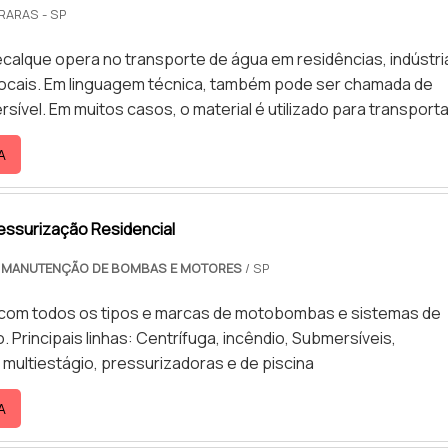
RARAS - SP
calque opera no transporte de água em residências, indústri
locais. Em linguagem técnica, também pode ser chamada de
ível. Em muitos casos, o material é utilizado para transporta
 mais baixos para locais mais altos, tais como os prédios. A á
A
 um poço e levada para uma caixa d´água que se encontra no
aso, é preciso contar com uma estrutura funcional que oper
empenho.Utilidade correta da bomba de reca.
essurização Residencial
E MANUTENÇÃO DE BOMBAS E MOTORES
/ SP
com todos os tipos e marcas de motobombas e sistemas de
 Principais linhas: Centrífuga, incêndio, Submersíveis,
multiestágio, pressurizadoras e de piscina
A