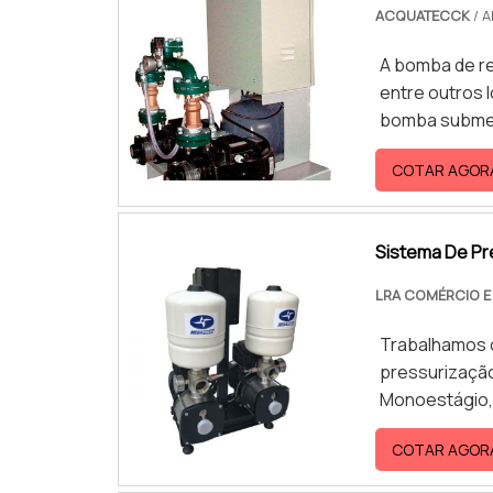
ACQUATECCK
/ A
A bomba de re
entre outros 
bomba submers
água de locais
COTAR AGOR
é coletada de
topo. Nesse c
com todo des
Sistema De Pr
LRA COMÉRCIO 
Trabalhamos 
pressurização.
Monoestágio, 
COTAR AGOR