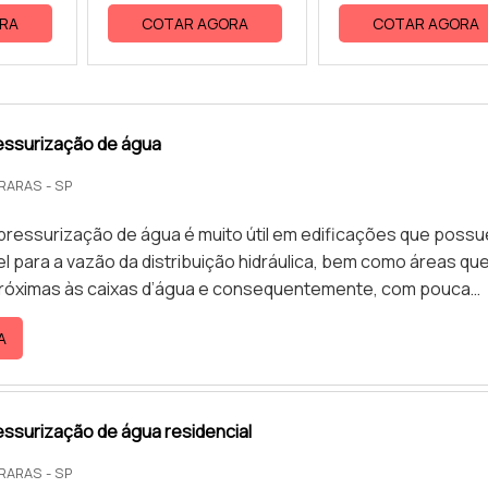
RA
COTAR AGORA
COTAR AGORA
essurização de água
ARARAS - SP
pressurização de água é muito útil em edificações que poss
l para a vazão da distribuição hidráulica, bem como áreas qu
próximas às caixas d’água e consequentemente, com pouca
o transporte de líquido (em operações descendentes ou
A
 O sistema possui um alto desempenho e garante a distribui
todos os pontos de consumo, com reduzidas possibilidades 
essurização de água residencial
ARARAS - SP