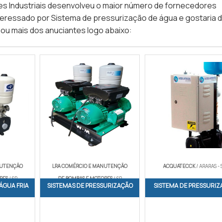
s Industriais desenvolveu o maior número de fornecedores
interessado por Sistema de pressurização de água e gostaria 
ou mais dos anuciantes logo abaixo:
NUTENÇÃO
LRA COMÉRCIO E MANUTENÇÃO
ACQUATECCK
/ ARARAS - 
RES
/ SP
DE BOMBAS E MOTORES
/ SP
ÁGUA FRIA
SISTEMAS DE PRESSURIZAÇÃO
SISTEMA DE PRESSURIZ