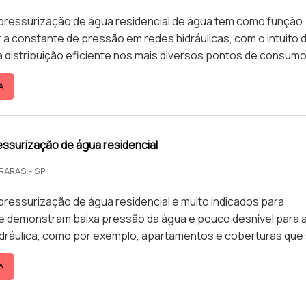
pressurização de água residencial de água tem como função
 a constante de pressão em redes hidráulicas, com o intuito 
distribuição eficiente nos mais diversos pontos de consumo
por meio de equipamentos de bombas, que regulam o nível de
A
 água em reservatórios, com a mínima ocorrência de variaçõe
vos do sistema Possui inversores de frequência, para acionam
essurização de água residencial
ARARAS - SP
pressurização de água residencial é muito indicados para
 demonstram baixa pressão da água e pouco desnível para 
hidráulica, como por exemplo, apartamentos e coberturas que
ximos às caixas d’água. O sistema da linha AQ MAX faz parte
A
ctos AQ, confeccionados para motores de até 3 cv, própri
ão em edificações domésticas. Todo o produto é confecci...