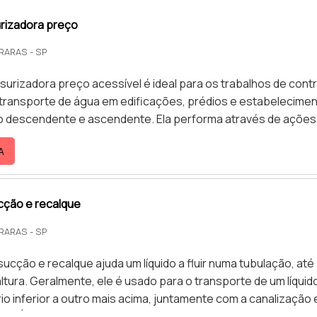
rizadora preço
RARAS - SP
urizadora preço acessível é ideal para os trabalhos de cont
transporte de água em edificações, prédios e estabelecime
ão descendente e ascendente. Ela performa através de ações
e comando, com a presença de uma ou mais bombas, por
A
 inversores de frequência, e o produto ainda é confeccionad
logia de ponta e com materiais de excelente procedência
s do materialA linha AQ da bomba pressurizadora é uma .
cção e recalque
RARAS - SP
ucção e recalque ajuda um líquido a fluir numa tubulação, até
ltura. Geralmente, ele é usado para o transporte de um líquid
io inferior a outro mais acima, juntamente com a canalização 
cosÉ preciso tomar um extremo cuidado quando lidando com