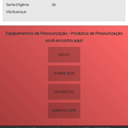
Santa Efigênia
Sé
Vila Buarque
Equipamentos de Pressurização - Produtos de Pressurização
você encontra aqui!
INÍCIO
SOBRE NÓS
PRODUTOS
MAPA DO SITE