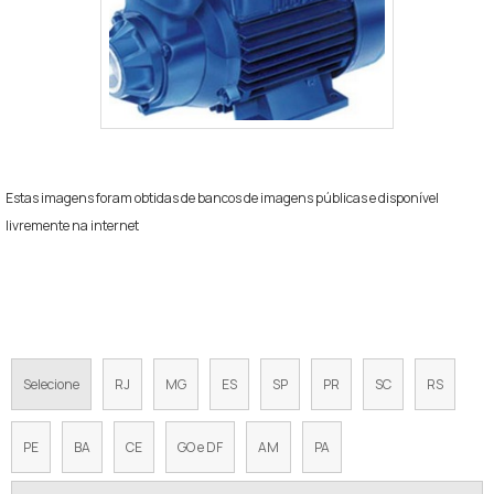
Estas imagens foram obtidas de bancos de imagens públicas e disponível
livremente na internet
Regiões onde a Equipamentos de
Pressurização atende Preço do sistema de
recalque:
Selecione
RJ
MG
ES
SP
PR
SC
RS
PE
BA
CE
GO e DF
AM
PA