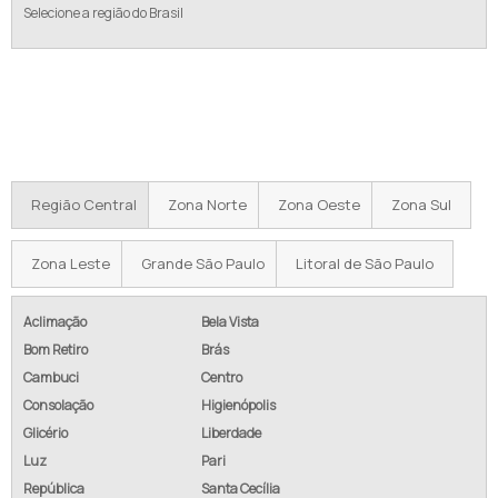
Selecione a região do Brasil
Regiões onde a Equipamentos de
Pressurização atende Preço do sistema de
recalque:
Região Central
Zona Norte
Zona Oeste
Zona Sul
Zona Leste
Grande São Paulo
Litoral de São Paulo
Aclimação
Bela Vista
Bom Retiro
Brás
Cambuci
Centro
Consolação
Higienópolis
Glicério
Liberdade
Luz
Pari
República
Santa Cecília