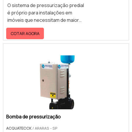
O sistema de pressurização predial
é próprio para instalações em
imóveis que necessitam de maior
eficiência na distribuição e
COTAR AGORA
transporte de água. Ele atua através
de movimentos de bombeamento de
líquidos, sendo especialmente
requisitado para apartamentos e
coberturas que estão muito
próximos às caixas d’água e
consequentemente, tem baixa
pressão e áreas com pouco desnível
para a pressurização
descendente..Especificações do
materialO sistema da linha AQ
Compacta opera em configurações
Bomba de pressurização
múlti.
ACQUATECCK
/ ARARAS - SP