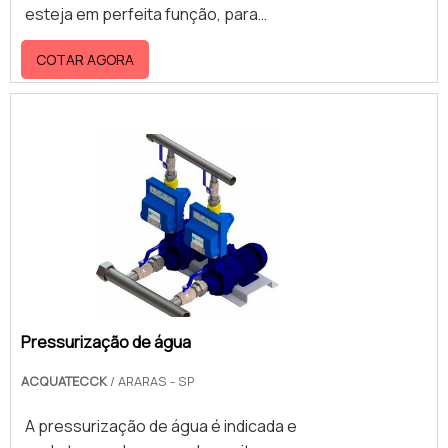
esteja em perfeita função, para
Industrial é uma empresa que tem se
assim, ajudar um líquido a fluir numa
destacado da concorrência por toda
COTAR AGORA
tubulação, até determinada altura.
seriedade e qualidade, o que
Geralmente, ele é usado para o
comprova sua essência de trazer o
transporte de um líquido de um
melhor para os parceiros....
reservatório inferior a outro mais
acima, juntamente com a
canalização e os meios mecânicos.
Neste sistema , se difere o conjunto
de motobombas, em que é
necessário o uso de duas bombas,
uma para emergências e para a
canalização de sucção, parte que
conduz a água d.
Pressurização de água
ACQUATECCK
/ ARARAS - SP
A pressurização de água é indicada e