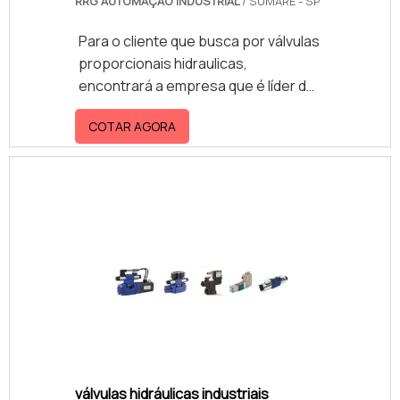
RRG AUTOMAÇÃO INDUSTRIAL
/ SUMARÉ - SP
Para o cliente que busca por válvulas
proporcionais hidraulicas,
encontrará a empresa que é líder do
mercado. Realizando uma cotação
COTAR AGORA
na empresa mais conceituada do
mercado e descobrindo a
sofisticação, qualidade e preço justo
em um só lugar.Quando a busca é
por válvulas proporcionais
hidraulicas, com a equipe da RRG
Automação Industrial poderá contar
com proteção e com atendimento
das necessidades da manutenção
das fábricas industriais nas áreas de
equipamentos hidráulicos e serviços
pertinentes.OUTRAS INFORMAÇÕES
válvulas hidráulicas industriais
SOBRE VÁLVULAS PROPORCIONAIS