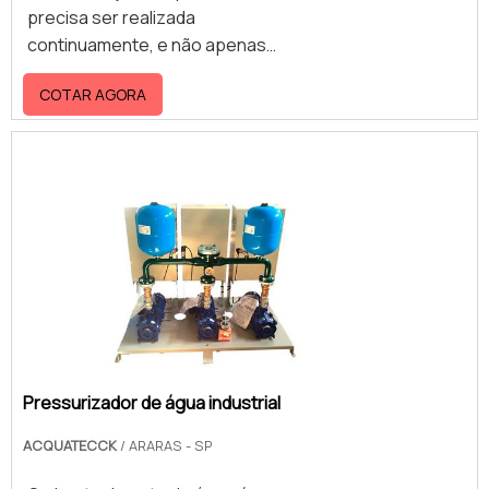
precisa ser realizada
continuamente, e não apenas
quando o aparelho demonstrar
COTAR AGORA
algum tipo de defeito. É necessário
saber que um pressurizador de água
é um equipamento utilizado,
normalmente, para o aumento da
pressão e vazão, fazendo com que,
por exemplo, chuveiros e torneiras,
tenham um fluxo de água constante
sem gotejamentos. Quando o
serviço é realizado em em
pressurizadores de fluxostato, que
são do tipo que iniciam seu
funcionamento a partir do momento
Pressurizador de água industrial
em qu.
ACQUATECCK
/ ARARAS - SP