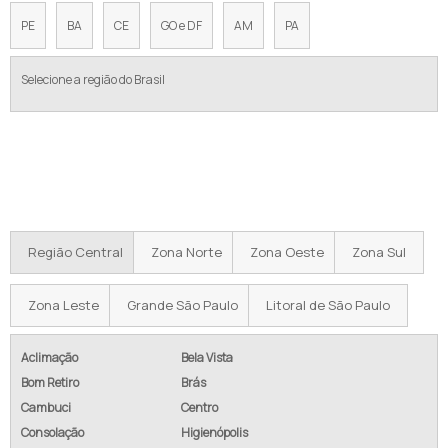
PE
BA
CE
GO e DF
AM
PA
Selecione a região do Brasil
Regiões onde a Equipamentos de
Pressurização atende Empresa de sistema de
recalque inteligente:
Região Central
Zona Norte
Zona Oeste
Zona Sul
Zona Leste
Grande São Paulo
Litoral de São Paulo
Aclimação
Bela Vista
Bom Retiro
Brás
Cambuci
Centro
Consolação
Higienópolis