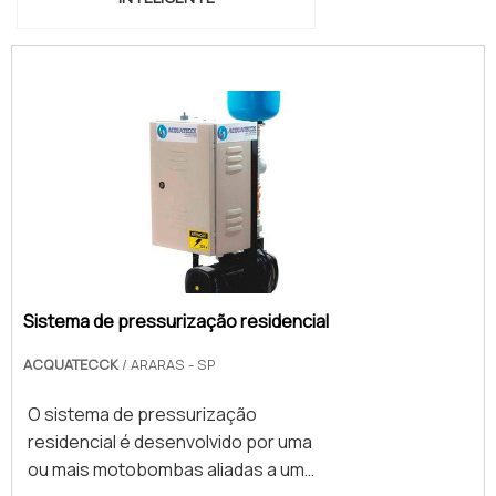
ser comprometida com os serviços
produtos e serviços com ótima
e altamente qualificada,
qualidade e eficiência, detalhes que
qualificações construídas por focar
passam despercebidos e podem
suas ações no resultado final, tendo
gerar prejuízo futuros para os
escritório de vendas e projetos e
clientes.É por estes motivos que a
máquinas de usinagem. Tudo isso,
RRG Automação Industrial é
somado à performance de uma
altamente qualificada no segmento
equipe de colaboradores proativos
de automação e manutenção
e funcionários eficientes, garante a
hidráulica industrial. A empresa
melhor experiência para os clientes
busca a tecnologia e
com qualidade.Aproveite a visita para
desenvolvimento no que gera
acessar o nosso site e saber mais
Sistema de pressurização residencial
resultado e qualidade para os
sobre a empresa, nossos serviços e
clientes. O quadro de colaboradores
ACQUATECCK
/ ARARAS - SP
produtos. Se preferir, entre em
é formado por profissionais com
contato com um dos nossos
vasta experiência nas diversas
O sistema de pressurização
consultores e solicite um
áreas de atuação que estão
residencial é desenvolvido por uma
orçamento!...
esperando seu contato para tirar
ou mais motobombas aliadas a um
todas as suas dúvidas e melhor