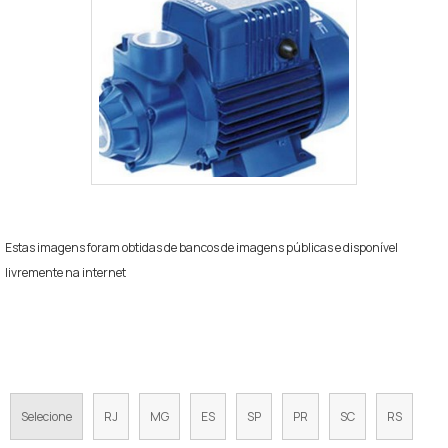
Estas imagens foram obtidas de bancos de imagens públicas e disponível
livremente na internet
Regiões onde a Equipamentos de
Pressurização atende Empresa de sistema de
recalque inteligente:
Selecione
RJ
MG
ES
SP
PR
SC
RS