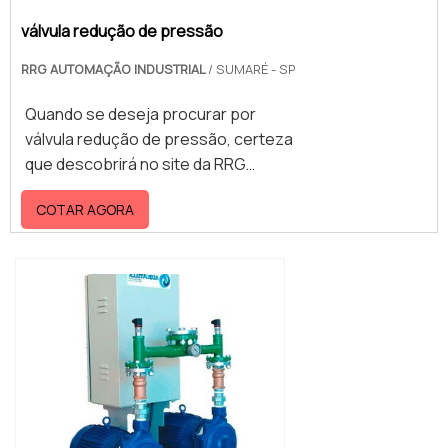
válvulas hidráulicas e venda e
detalhes, mas de grande valia para
reforma de bombas hidráulicas,
válvula redução de pressão
saber a procedência e seriedade da
visando sempre a qualidade final
RRG AUTOMAÇÃO INDUSTRIAL
/ SUMARÉ - SP
empresa.É por tudo isso que a RRG
para a fidelização do cliente.Ainda
Automação Industrial é segura
focando na qualidade em válvulas
Quando se deseja procurar por
quando falamos do segmento de
hidráulicas industriais, deve-se ter a
válvula redução de pressão, certeza
automação e manutenção hidráulica
exatidão em orçar com empresas
que descobrirá no site da RRG
industrial. O objetivo é disponibilizar
que prezam por produtos e serviços
Automação Industrial. Realizando
sempre a qualidade final para
que tenham ótima qualidade e
COTAR AGORA
uma cotação na empresa mais
fidelização do cliente com parcerias
precisão, detalhes que passam
conceituada do mercado e
duradouras. O time dispõe de
despercebidos e podem gerar
descobrindo a sofisticação,
colaboradores proativos que terão o
prejuízo futuros para os
qualidade e preço justo em um só
maior prazer em auxiliar com suas
clientes.Existem muitas formas
lugar.Quando a procura é por válvula
dúvidas.A MELHOR EMPRESA NO
diferentes de demonstrar
redução de pressão, com os
SEGMENTOSomente na RRG
conhecimento e autoridade em sua
colaboradores da RRG Automação
Automação Industrial existem as
área de atuação. Os motivos pelos
Industrial é possível encontrar ótima
melhores variedades no segmento
quais a RRG Automação Industrial é a
qualidade com atendimento das
quando o assunto for automação e
escolha certa quando pesquisar por
necessidades da manutenção das