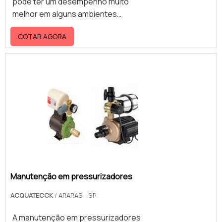
pode ter um desempenho muito
melhor em alguns ambientes
específicos, principalmente locais
COTAR AGORA
que estão a uma altura elevada e
superior à da caixa d’água. Isso se
aplica para caixas d’agua que estão a
poucos metros do chão, fator que a
impede o bombeamento da água
para alguns locais com a devida
pressão. Nesta situação, é
necessário utilizar o material para
que a demanda do cliente possa ser
atendida
normalmente.Especificações
positivas da pressuriza.
Manutenção em pressurizadores
ACQUATECCK
/ ARARAS - SP
A manutenção em pressurizadores