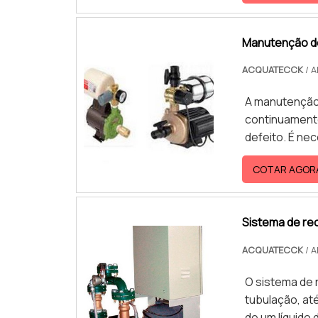
confeccionado
ponta, como f
Manutenção de
ACQUATECCK
/ A
A manutenção 
continuamente
defeito. É ne
utilizado, no
COTAR AGOR
por exemplo, 
gotejamentos.
fluxostato, q
Sistema de re
ACQUATECCK
/ A
O sistema de 
tubulação, at
de um líquido 