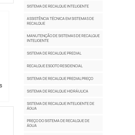
ação
SISTEMA DE RECALQUE INTELIGENTE
e em
ial
ASSISTÊNCIA TÉCNICA EM SISTEMAS DE
RECALQUE
da e
MANUTENÇÃO DE SISTEMAS DE RECALQUE
e
so
INTELIGENTE
o
ada,
SISTEMA DE RECALQUE PREDIAL
 que
o à
RECALQUE ESGOTO RESIDENCIAL
por
SISTEMA DE RECALQUE PREDIAL PREÇO
a
S
sca
SISTEMA DE RECALQUE HIDRÁULICA
um
SISTEMA DE RECALQUE INTELIGENTE DE
a
ÁGUA
ato
DA
PREÇO DO SISTEMA DE RECALQUE DE
ÁGUA
ara