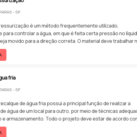
ssurização
RARAS - SP
essurização é um método frequentemente utilizado,
 para controlar a água, em que é feita certa pressão no líqui
do para a direção correta. O material deve trabalhar na
rreta, visando manter a pressão constante através do ajuste
A
 rotação da bomba, que faz com que, quando a vazão de
uzida, a bomba hidráulica desligue automaticamente, como
Montagem correta da bomba de pressurizaçãoO produto pod
ua fria
RARAS - SP
ecalque de água fria possui a principal função de realizar a
 de água de um local para outro, por meio de técnicas adequ
ão e armazenamento. Todo o projeto deve estar de acordo co
as e determinações dos órgãos responsáveis, principalment
A
BNT. O material utilizado para o recalque de água precisa ser