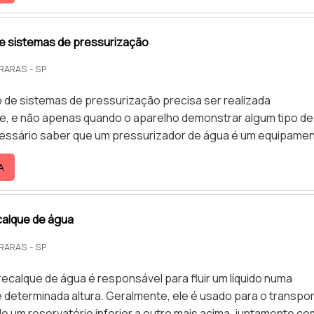
 com materiais de ótima procedência e uma tecnologia de
orma de executar uma transferência coere.
 sistemas de pressurização
RARAS - SP
de sistemas de pressurização precisa ser realizada
, e não apenas quando o aparelho demonstrar algum tipo de
cessário saber que um pressurizador de água é um equipame
rmalmente, para o aumento da pressão e vazão, fazendo com 
A
chuveiros e torneiras, tenham um fluxo de água constante s
 Quando o serviço é realizado em pressurizadores de
ue são do tipo que iniciam seu funcionamento a partir do mome
calque de água
RARAS - SP
recalque de água é responsável para fluir um líquido numa
é determinada altura. Geralmente, ele é usado para o transpo
de um reservatório inferior a outro mais acima, juntamente co