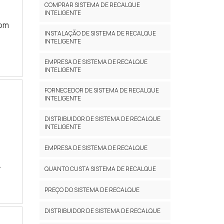
COMPRAR SISTEMA DE RECALQUE
 e
INTELIGENTE
om o
com
INSTALAÇÃO DE SISTEMA DE RECALQUE
INTELIGENTE
ais
EMPRESA DE SISTEMA DE RECALQUE
INTELIGENTE
 os
va
de
FORNECEDOR DE SISTEMA DE RECALQUE
INTELIGENTE
DISTRIBUIDOR DE SISTEMA DE RECALQUE
INTELIGENTE
EMPRESA DE SISTEMA DE RECALQUE
QUANTO CUSTA SISTEMA DE RECALQUE
ua
PREÇO DO SISTEMA DE RECALQUE
 ele
DISTRIBUIDOR DE SISTEMA DE RECALQUE