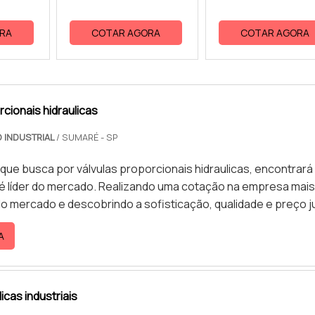
RA
COTAR AGORA
COTAR AGORA
rcionais hidraulicas
 INDUSTRIAL
/ SUMARÉ - SP
 que busca por válvulas proporcionais hidraulicas, encontrará
 líder do mercado. Realizando uma cotação na empresa mais
o mercado e descobrindo a sofisticação, qualidade e preço j
r.Quando a busca é por válvulas proporcionais hidraulicas, c
A
 Automação Industrial poderá contar com proteção e com
as necessidades da manutenção das fábricas industriais nas
pamentos hidráulicos e serviços pertinentes.OUTRAS
 SOBRE VÁLVULAS PROPORCIONAIS HIDRAULICASHá muitas
licas industriais
ientes de demonstrar competência e excelência em sua área