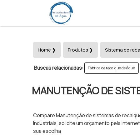
Home ❱
Produtos ❱
Sistema de reca
Buscas relacionadas:
Fábrica de recalque de água
MANUTENÇÃO DE SISTE
Compare Manutenção de sistemas de recalque 
Industriais, solicite um orçamento pela inte
sua escolha