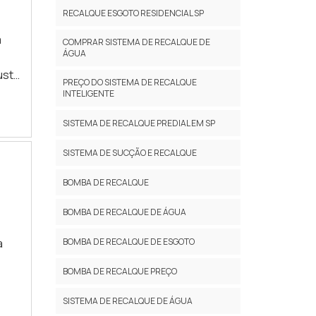
ar
RECALQUE ESGOTO RESIDENCIAL SP
a
COMPRAR SISTEMA DE RECALQUE DE
nha
ÁGUA
usto
PREÇO DO SISTEMA DE RECALQUE
INTELIGENTE
e e
ais
a e
SISTEMA DE RECALQUE PREDIAL EM SP
sa
ca
SISTEMA DE SUCÇÃO E RECALQUE
ão
BOMBA DE RECALQUE
r
BOMBA DE RECALQUE DE ÁGUA
BOMBA DE RECALQUE DE ESGOTO
a
ção
BOMBA DE RECALQUE PREÇO
a de
ução
ro
SISTEMA DE RECALQUE DE ÁGUA
 nas
nção