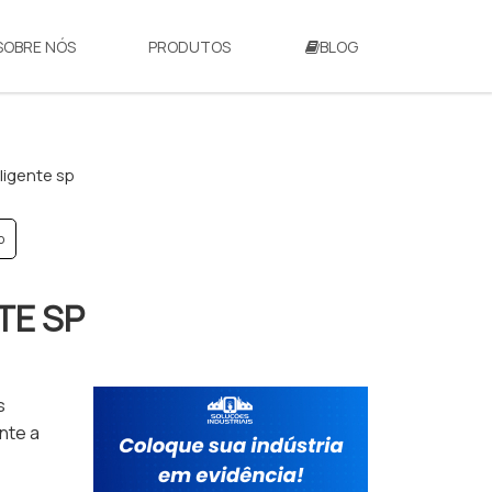
SOBRE NÓS
PRODUTOS
BLOG
ligente sp
p
TE SP
s
nte a