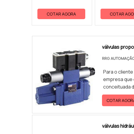
COTAR AGORA
COTAR AGO
válvulas propo
RRG AUTOMAÇÃO
Para o cliente
empresa que é
conceituada d
em um só luga
COTAR AGOR
equipe da RRG
atendimento d
áreas de equi
INFORMAÇÕES
válvulas hidráu
maneiras efic