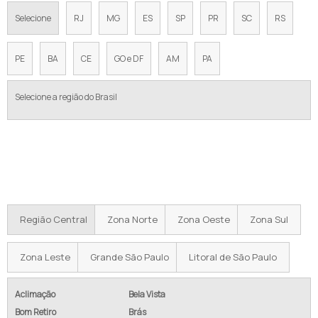
Selecione
RJ
MG
ES
SP
PR
SC
RS
PE
BA
CE
GO e DF
AM
PA
Selecione a região do Brasil
Regiões onde a Equipamentos de
Pressurização atende Manutenção de
sistemas de recalque inteligente:
Região Central
Zona Norte
Zona Oeste
Zona Sul
Zona Leste
Grande São Paulo
Litoral de São Paulo
Aclimação
Bela Vista
Bom Retiro
Brás